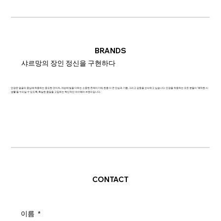
BRANDS
샤르망의 장인 정신을 구현하다
안경은 얼굴의 중심에 착용하는 중요한 것이자, 개성에 빛을 더하는 소중한 존재이기에, 한층 더 큰 안심과 기쁨, 그리고 감동을 선사하고 싶습니다. 안경을 착용하는 모든 분들이 '쾌적한 시
생활'을 누리실 수 있도록, 확실한 품질을 고집하는 혁신적인 아이웨어 브랜드입니다.
CONTACT
이름
*