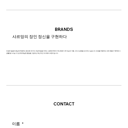
BRANDS
샤르망의 장인 정신을 구현하다
안경은 얼굴의 중심에 착용하는 중요한 것이자, 개성에 빛을 더하는 소중한 존재이기에, 한층 더 큰 안심과 기쁨, 그리고 감동을 선사하고 싶습니다. 안경을 착용하는 모든 분들이 '쾌적한 시
생활'을 누리실 수 있도록, 확실한 품질을 고집하는 혁신적인 아이웨어 브랜드입니다.
CONTACT
이름
*