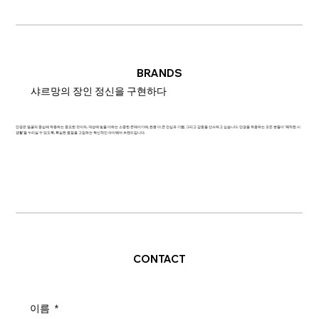
BRANDS
샤르망의 장인 정신을 구현하다
안경은 얼굴의 중심에 착용하는 중요한 것이자, 개성에 빛을 더하는 소중한 존재이기에, 한층 더 큰 안심과 기쁨, 그리고 감동을 선사하고 싶습니다. 안경을 착용하는 모든 분들이 '쾌적한 시
생활'을 누리실 수 있도록, 확실한 품질을 고집하는 혁신적인 아이웨어 브랜드입니다.
CONTACT
이름
*