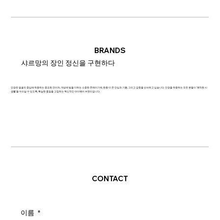
BRANDS
샤르망의 장인 정신을 구현하다
안경은 얼굴의 중심에 착용하는 중요한 것이자, 개성에 빛을 더하는 소중한 존재이기에, 한층 더 큰 안심과 기쁨, 그리고 감동을 선사하고 싶습니다. 안경을 착용하는 모든 분들이 '쾌적한 시
생활'을 누리실 수 있도록, 확실한 품질을 고집하는 혁신적인 아이웨어 브랜드입니다.
CONTACT
이름
*