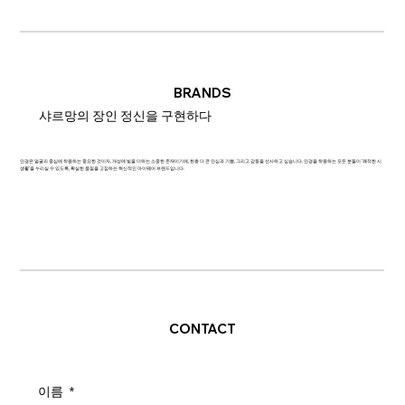
BRANDS
샤르망의 장인 정신을 구현하다
안경은 얼굴의 중심에 착용하는 중요한 것이자, 개성에 빛을 더하는 소중한 존재이기에, 한층 더 큰 안심과 기쁨, 그리고 감동을 선사하고 싶습니다. 안경을 착용하는 모든 분들이 '쾌적한 시
생활'을 누리실 수 있도록, 확실한 품질을 고집하는 혁신적인 아이웨어 브랜드입니다.
CONTACT
이름
*