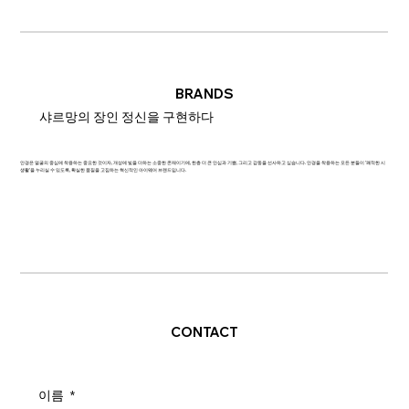
BRANDS
샤르망의 장인 정신을 구현하다
안경은 얼굴의 중심에 착용하는 중요한 것이자, 개성에 빛을 더하는 소중한 존재이기에, 한층 더 큰 안심과 기쁨, 그리고 감동을 선사하고 싶습니다. 안경을 착용하는 모든 분들이 '쾌적한 시
생활'을 누리실 수 있도록, 확실한 품질을 고집하는 혁신적인 아이웨어 브랜드입니다.
CONTACT
이름
*