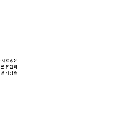
한 샤르망은
물론 유럽과
로벌 시장을