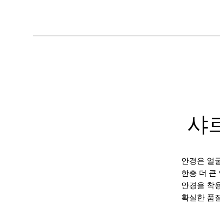
샤
안경은 얼굴
한층 더 큰
안경을 착용
확실한 품