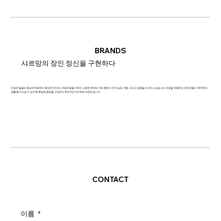
BRANDS
샤르망의 장인 정신을 구현하다
안경은 얼굴의 중심에 착용하는 중요한 것이자, 개성에 빛을 더하는 소중한 존재이기에, 한층 더 큰 안심과 기쁨, 그리고 감동을 선사하고 싶습니다. 안경을 착용하는 모든 분들이 '쾌적한 시
생활'을 누리실 수 있도록, 확실한 품질을 고집하는 혁신적인 아이웨어 브랜드입니다.
CONTACT
이름
*