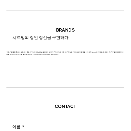
BRANDS
샤르망의 장인 정신을 구현하다
안경은 얼굴의 중심에 착용하는 중요한 것이자, 개성에 빛을 더하는 소중한 존재이기에, 한층 더 큰 안심과 기쁨, 그리고 감동을 선사하고 싶습니다. 안경을 착용하는 모든 분들이 '쾌적한 시
생활'을 누리실 수 있도록, 확실한 품질을 고집하는 혁신적인 아이웨어 브랜드입니다.
CONTACT
이름
*