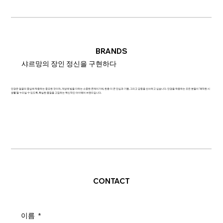
BRANDS
샤르망의 장인 정신을 구현하다
안경은 얼굴의 중심에 착용하는 중요한 것이자, 개성에 빛을 더하는 소중한 존재이기에, 한층 더 큰 안심과 기쁨, 그리고 감동을 선사하고 싶습니다. 안경을 착용하는 모든 분들이 '쾌적한 시
생활'을 누리실 수 있도록, 확실한 품질을 고집하는 혁신적인 아이웨어 브랜드입니다.
CONTACT
이름
*