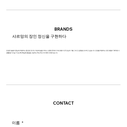
BRANDS
샤르망의 장인 정신을 구현하다
안경은 얼굴의 중심에 착용하는 중요한 것이자, 개성에 빛을 더하는 소중한 존재이기에, 한층 더 큰 안심과 기쁨, 그리고 감동을 선사하고 싶습니다. 안경을 착용하는 모든 분들이 '쾌적한 시
생활'을 누리실 수 있도록, 확실한 품질을 고집하는 혁신적인 아이웨어 브랜드입니다.
CONTACT
이름
*