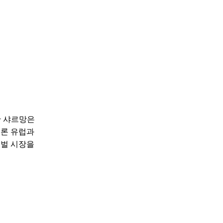
한 샤르망은
물론 유럽과
로벌 시장을