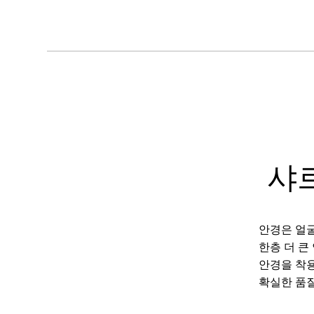
샤
안경은 얼굴
한층 더 큰
안경을 착용
확실한 품