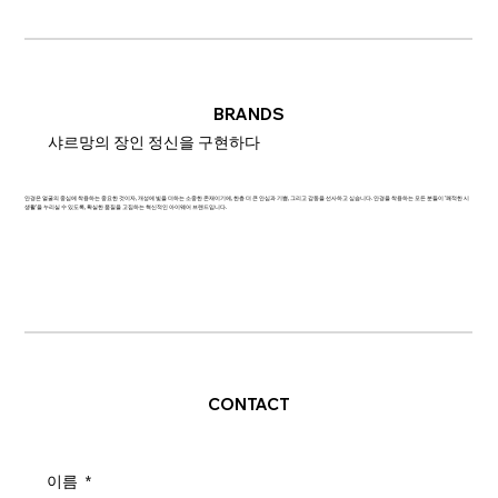
BRANDS
샤르망의 장인 정신을 구현하다
안경은 얼굴의 중심에 착용하는 중요한 것이자, 개성에 빛을 더하는 소중한 존재이기에, 한층 더 큰 안심과 기쁨, 그리고 감동을 선사하고 싶습니다. 안경을 착용하는 모든 분들이 '쾌적한 시
생활'을 누리실 수 있도록, 확실한 품질을 고집하는 혁신적인 아이웨어 브랜드입니다.
CONTACT
이름
*