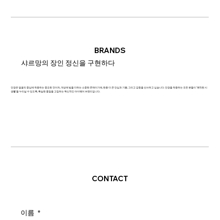
BRANDS
샤르망의 장인 정신을 구현하다
안경은 얼굴의 중심에 착용하는 중요한 것이자, 개성에 빛을 더하는 소중한 존재이기에, 한층 더 큰 안심과 기쁨, 그리고 감동을 선사하고 싶습니다. 안경을 착용하는 모든 분들이 '쾌적한 시
생활'을 누리실 수 있도록, 확실한 품질을 고집하는 혁신적인 아이웨어 브랜드입니다.
CONTACT
이름
*