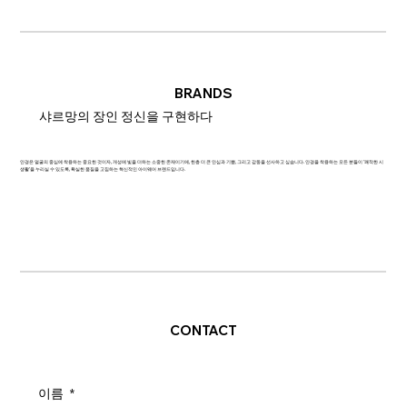
BRANDS
샤르망의 장인 정신을 구현하다
안경은 얼굴의 중심에 착용하는 중요한 것이자, 개성에 빛을 더하는 소중한 존재이기에, 한층 더 큰 안심과 기쁨, 그리고 감동을 선사하고 싶습니다. 안경을 착용하는 모든 분들이 '쾌적한 시
생활'을 누리실 수 있도록, 확실한 품질을 고집하는 혁신적인 아이웨어 브랜드입니다.
CONTACT
이름
*