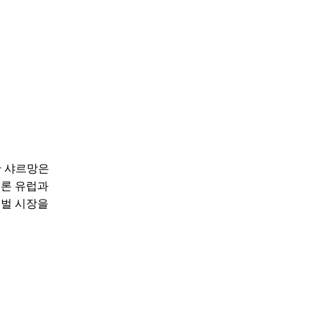
한 샤르망은
물론 유럽과
로벌 시장을