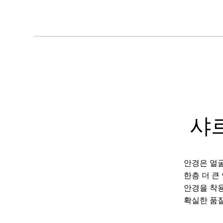
샤
안경은 얼굴
한층 더 큰
안경을 착용
확실한 품