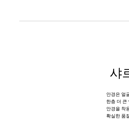
샤
안경은 얼굴
한층 더 큰
안경을 착용
확실한 품