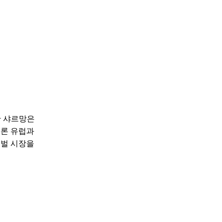
한 샤르망은
물론 유럽과
로벌 시장을