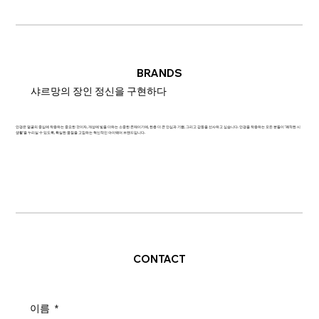
BRANDS
샤르망의 장인 정신을 구현하다
안경은 얼굴의 중심에 착용하는 중요한 것이자, 개성에 빛을 더하는 소중한 존재이기에, 한층 더 큰 안심과 기쁨, 그리고 감동을 선사하고 싶습니다. 안경을 착용하는 모든 분들이 '쾌적한 시
생활'을 누리실 수 있도록, 확실한 품질을 고집하는 혁신적인 아이웨어 브랜드입니다.
CONTACT
이름
*