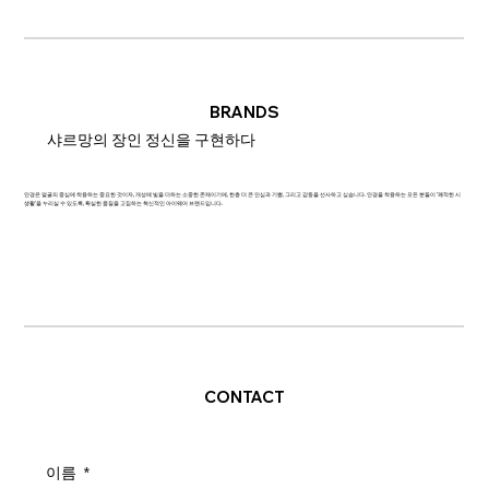
BRANDS
샤르망의 장인 정신을 구현하다
안경은 얼굴의 중심에 착용하는 중요한 것이자, 개성에 빛을 더하는 소중한 존재이기에, 한층 더 큰 안심과 기쁨, 그리고 감동을 선사하고 싶습니다. 안경을 착용하는 모든 분들이 '쾌적한 시
생활'을 누리실 수 있도록, 확실한 품질을 고집하는 혁신적인 아이웨어 브랜드입니다.
CONTACT
이름
*