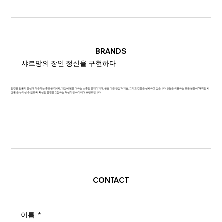
BRANDS
샤르망의 장인 정신을 구현하다
안경은 얼굴의 중심에 착용하는 중요한 것이자, 개성에 빛을 더하는 소중한 존재이기에, 한층 더 큰 안심과 기쁨, 그리고 감동을 선사하고 싶습니다. 안경을 착용하는 모든 분들이 '쾌적한 시
생활'을 누리실 수 있도록, 확실한 품질을 고집하는 혁신적인 아이웨어 브랜드입니다.
CONTACT
이름
*