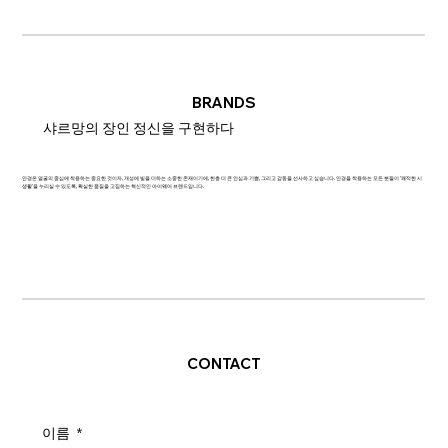
BRANDS
샤르망의 장인 정신을 구현하다
안경은 얼굴의 중심에 착용하는 중요한 것이자, 개성에 빛을 더하는 소중한 존재이기에, 한층 더 큰 안심과 기쁨, 그리고 감동을 선사하고 싶습니다. 안경을 착용하는 모든 분들이 '쾌적한 시
생활'을 누리실 수 있도록, 확실한 품질을 고집하는 혁신적인 아이웨어 브랜드입니다.
CONTACT
이름
*