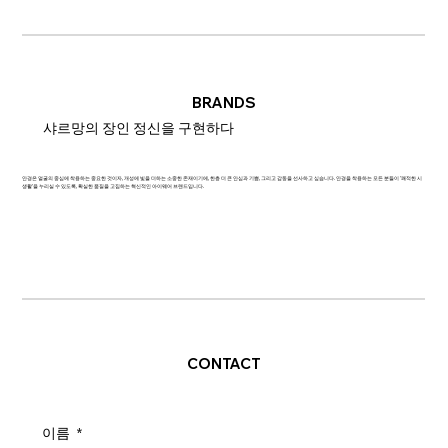
BRANDS
샤르망의 장인 정신을 구현하다
안경은 얼굴의 중심에 착용하는 중요한 것이자, 개성에 빛을 더하는 소중한 존재이기에, 한층 더 큰 안심과 기쁨, 그리고 감동을 선사하고 싶습니다. 안경을 착용하는 모든 분들이 '쾌적한 시
생활'을 누리실 수 있도록, 확실한 품질을 고집하는 혁신적인 아이웨어 브랜드입니다.
CONTACT
이름
*