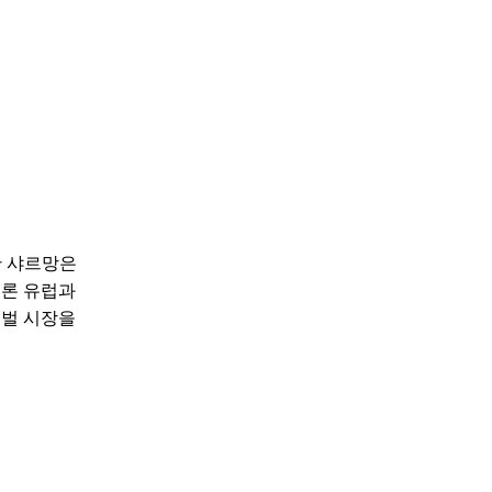
한 샤르망은
물론 유럽과
로벌 시장을