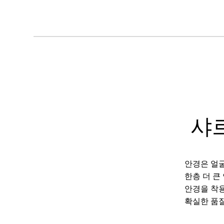
샤
안경은 얼굴
한층 더 큰
안경을 착용
확실한 품