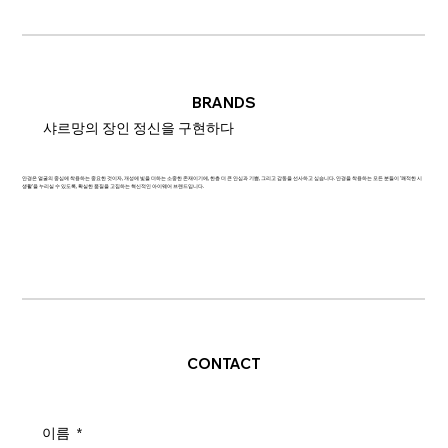
BRANDS
샤르망의 장인 정신을 구현하다
안경은 얼굴의 중심에 착용하는 중요한 것이자, 개성에 빛을 더하는 소중한 존재이기에, 한층 더 큰 안심과 기쁨, 그리고 감동을 선사하고 싶습니다. 안경을 착용하는 모든 분들이 '쾌적한 시
생활'을 누리실 수 있도록, 확실한 품질을 고집하는 혁신적인 아이웨어 브랜드입니다.
CONTACT
이름
*