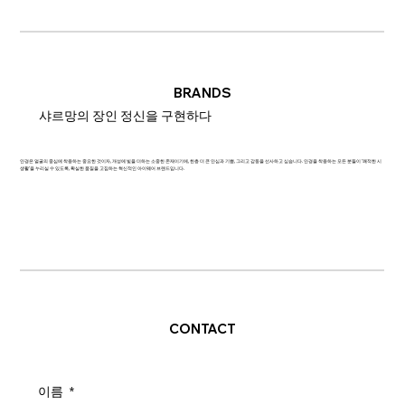
BRANDS
샤르망의 장인 정신을 구현하다
안경은 얼굴의 중심에 착용하는 중요한 것이자, 개성에 빛을 더하는 소중한 존재이기에, 한층 더 큰 안심과 기쁨, 그리고 감동을 선사하고 싶습니다. 안경을 착용하는 모든 분들이 '쾌적한 시
생활'을 누리실 수 있도록, 확실한 품질을 고집하는 혁신적인 아이웨어 브랜드입니다.
CONTACT
이름
*