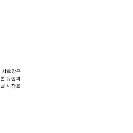
한 샤르망은
물론 유럽과
로벌 시장을