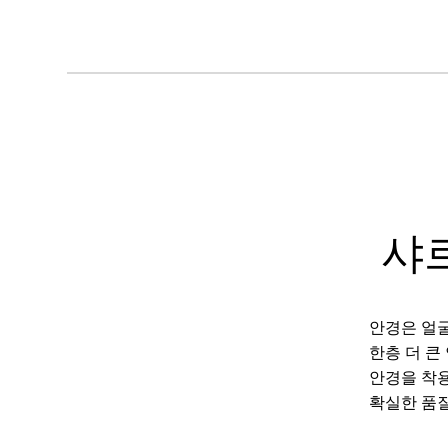
샤
안경은 얼굴
한층 더 큰
안경을 착용
확실한 품