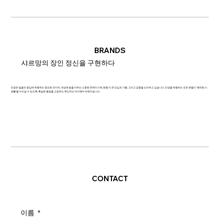
BRANDS
샤르망의 장인 정신을 구현하다
안경은 얼굴의 중심에 착용하는 중요한 것이자, 개성에 빛을 더하는 소중한 존재이기에, 한층 더 큰 안심과 기쁨, 그리고 감동을 선사하고 싶습니다. 안경을 착용하는 모든 분들이 '쾌적한 시
생활'을 누리실 수 있도록, 확실한 품질을 고집하는 혁신적인 아이웨어 브랜드입니다.
CONTACT
이름
*