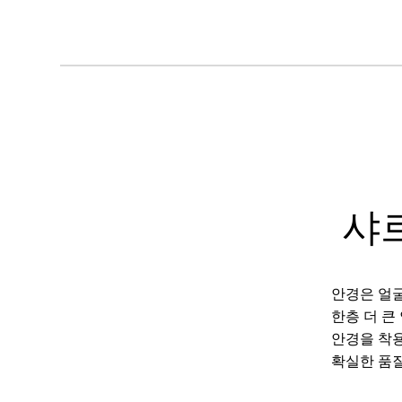
샤
안경은 얼굴
한층 더 큰
안경을 착용
확실한 품