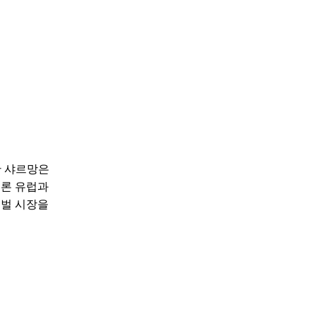
한 샤르망은
물론 유럽과
로벌 시장을