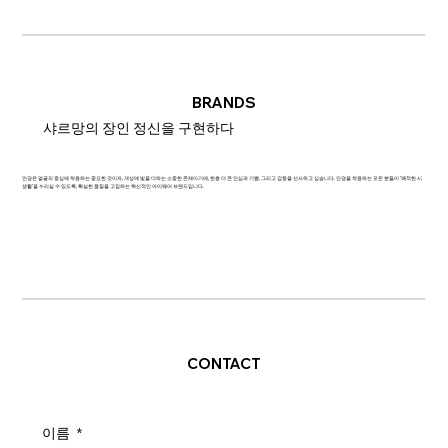
BRANDS
샤르망의 장인 정신을 구현하다
안경은 얼굴의 중심에 착용하는 중요한 것이자, 개성에 빛을 더하는 소중한 존재이기에, 한층 더 큰 안심과 기쁨, 그리고 감동을 선사하고 싶습니다. 안경을 착용하는 모든 분들이 '쾌적한 시
생활'을 누리실 수 있도록, 확실한 품질을 고집하는 혁신적인 아이웨어 브랜드입니다.
CONTACT
이름
*