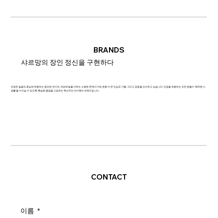
BRANDS
샤르망의 장인 정신을 구현하다
안경은 얼굴의 중심에 착용하는 중요한 것이자, 개성에 빛을 더하는 소중한 존재이기에, 한층 더 큰 안심과 기쁨, 그리고 감동을 선사하고 싶습니다. 안경을 착용하는 모든 분들이 '쾌적한 시
생활'을 누리실 수 있도록, 확실한 품질을 고집하는 혁신적인 아이웨어 브랜드입니다.
CONTACT
이름
*