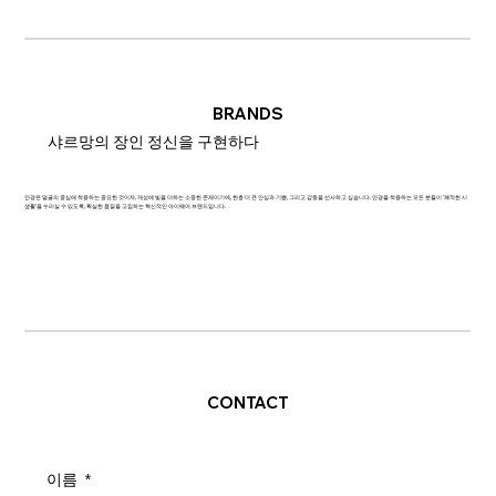
BRANDS
샤르망의 장인 정신을 구현하다
안경은 얼굴의 중심에 착용하는 중요한 것이자, 개성에 빛을 더하는 소중한 존재이기에, 한층 더 큰 안심과 기쁨, 그리고 감동을 선사하고 싶습니다. 안경을 착용하는 모든 분들이 '쾌적한 시
생활'을 누리실 수 있도록, 확실한 품질을 고집하는 혁신적인 아이웨어 브랜드입니다.
CONTACT
이름
*