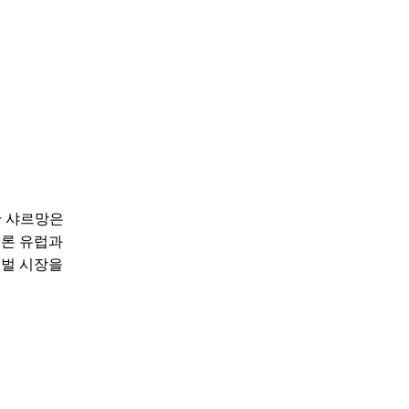
한 샤르망은
물론 유럽과
로벌 시장을