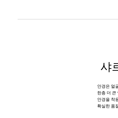
샤
안경은 얼굴
한층 더 큰
안경을 착용
확실한 품