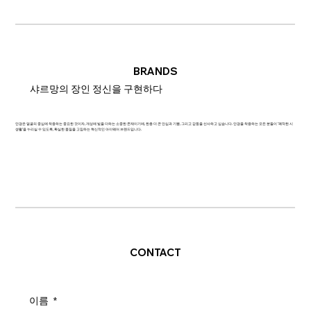
BRANDS
샤르망의 장인 정신을 구현하다
안경은 얼굴의 중심에 착용하는 중요한 것이자, 개성에 빛을 더하는 소중한 존재이기에, 한층 더 큰 안심과 기쁨, 그리고 감동을 선사하고 싶습니다. 안경을 착용하는 모든 분들이 '쾌적한 시
생활'을 누리실 수 있도록, 확실한 품질을 고집하는 혁신적인 아이웨어 브랜드입니다.
CONTACT
이름
*