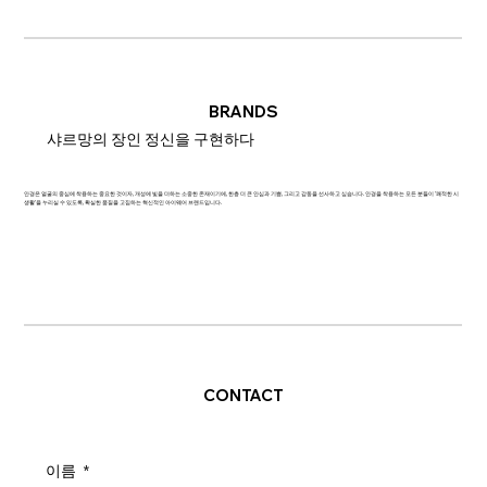
BRANDS
샤르망의 장인 정신을 구현하다
안경은 얼굴의 중심에 착용하는 중요한 것이자, 개성에 빛을 더하는 소중한 존재이기에, 한층 더 큰 안심과 기쁨, 그리고 감동을 선사하고 싶습니다. 안경을 착용하는 모든 분들이 '쾌적한 시
생활'을 누리실 수 있도록, 확실한 품질을 고집하는 혁신적인 아이웨어 브랜드입니다.
CONTACT
이름
*