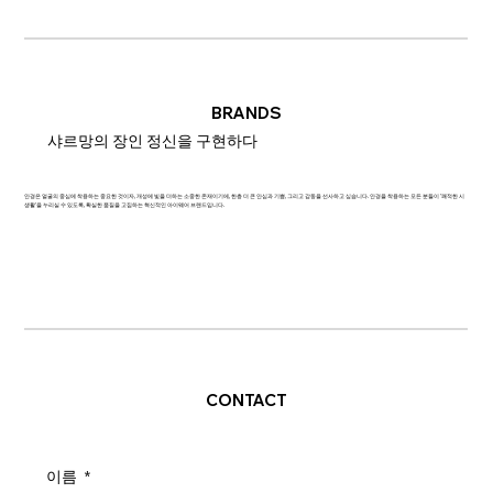
BRANDS
샤르망의 장인 정신을 구현하다
안경은 얼굴의 중심에 착용하는 중요한 것이자, 개성에 빛을 더하는 소중한 존재이기에, 한층 더 큰 안심과 기쁨, 그리고 감동을 선사하고 싶습니다. 안경을 착용하는 모든 분들이 '쾌적한 시
생활'을 누리실 수 있도록, 확실한 품질을 고집하는 혁신적인 아이웨어 브랜드입니다.
CONTACT
이름
*