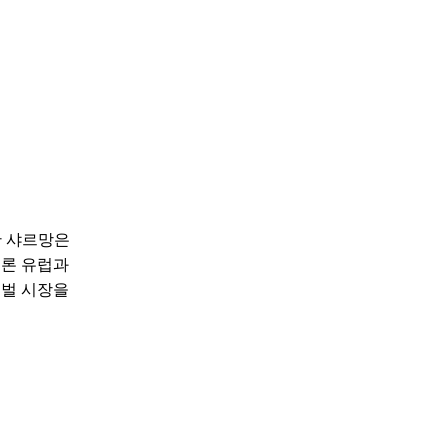
한 샤르망은
물론 유럽과
로벌 시장을