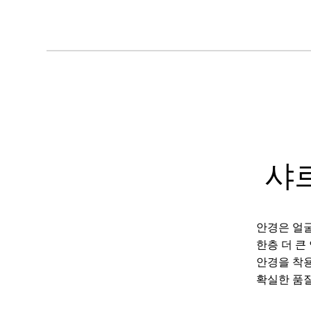
샤
안경은 얼굴
한층 더 큰
안경을 착용
확실한 품