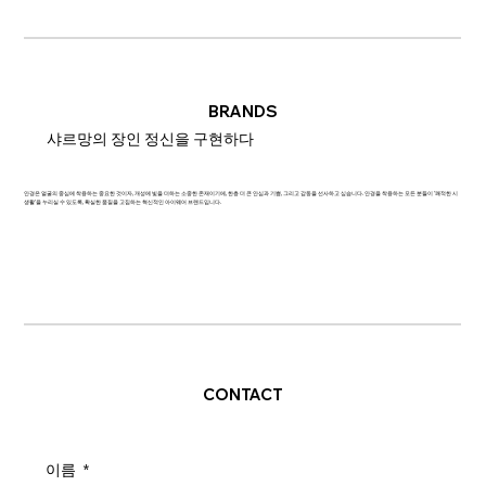
BRANDS
샤르망의 장인 정신을 구현하다
안경은 얼굴의 중심에 착용하는 중요한 것이자, 개성에 빛을 더하는 소중한 존재이기에, 한층 더 큰 안심과 기쁨, 그리고 감동을 선사하고 싶습니다. 안경을 착용하는 모든 분들이 '쾌적한 시
생활'을 누리실 수 있도록, 확실한 품질을 고집하는 혁신적인 아이웨어 브랜드입니다.
CONTACT
이름
*