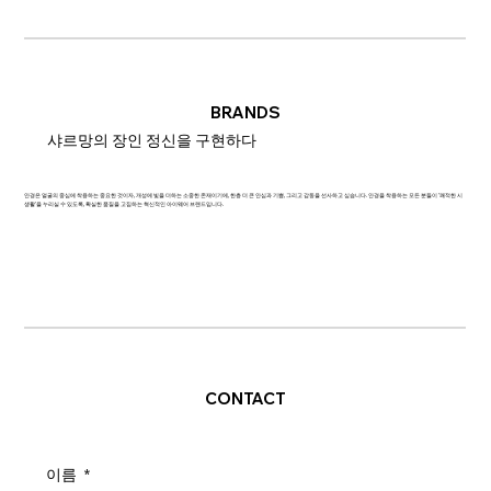
BRANDS
샤르망의 장인 정신을 구현하다
안경은 얼굴의 중심에 착용하는 중요한 것이자, 개성에 빛을 더하는 소중한 존재이기에, 한층 더 큰 안심과 기쁨, 그리고 감동을 선사하고 싶습니다. 안경을 착용하는 모든 분들이 '쾌적한 시
생활'을 누리실 수 있도록, 확실한 품질을 고집하는 혁신적인 아이웨어 브랜드입니다.
CONTACT
이름
*