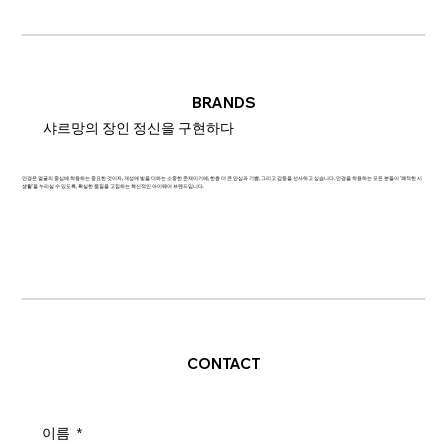
BRANDS
샤르망의 장인 정신을 구현하다
안경은 얼굴의 중심에 착용하는 중요한 것이자, 개성에 빛을 더하는 소중한 존재이기에, 한층 더 큰 안심과 기쁨, 그리고 감동을 선사하고 싶습니다. 안경을 착용하는 모든 분들이 '쾌적한 시
생활'을 누리실 수 있도록, 확실한 품질을 고집하는 혁신적인 아이웨어 브랜드입니다.
CONTACT
이름
*