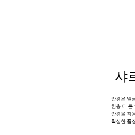
샤
안경은 얼굴
한층 더 큰
안경을 착용
확실한 품