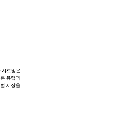
한 샤르망은
물론 유럽과
로벌 시장을