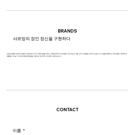
BRANDS
샤르망의 장인 정신을 구현하다
안경은 얼굴의 중심에 착용하는 중요한 것이자, 개성에 빛을 더하는 소중한 존재이기에, 한층 더 큰 안심과 기쁨, 그리고 감동을 선사하고 싶습니다. 안경을 착용하는 모든 분들이 '쾌적한 시
생활'을 누리실 수 있도록, 확실한 품질을 고집하는 혁신적인 아이웨어 브랜드입니다.
CONTACT
이름
*