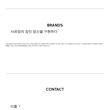
BRANDS
샤르망의 장인 정신을 구현하다
안경은 얼굴의 중심에 착용하는 중요한 것이자, 개성에 빛을 더하는 소중한 존재이기에, 한층 더 큰 안심과 기쁨, 그리고 감동을 선사하고 싶습니다. 안경을 착용하는 모든 분들이 '쾌적한 시
생활'을 누리실 수 있도록, 확실한 품질을 고집하는 혁신적인 아이웨어 브랜드입니다.
CONTACT
이름
*