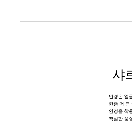
샤
안경은 얼굴
한층 더 큰
안경을 착용
확실한 품