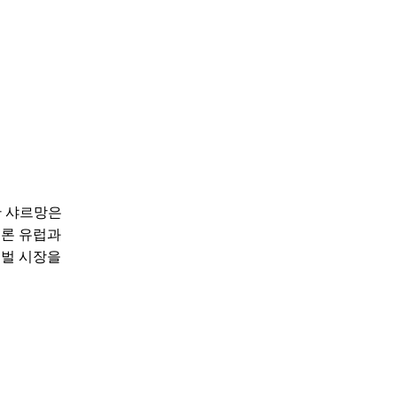
한 샤르망은
물론 유럽과
로벌 시장을