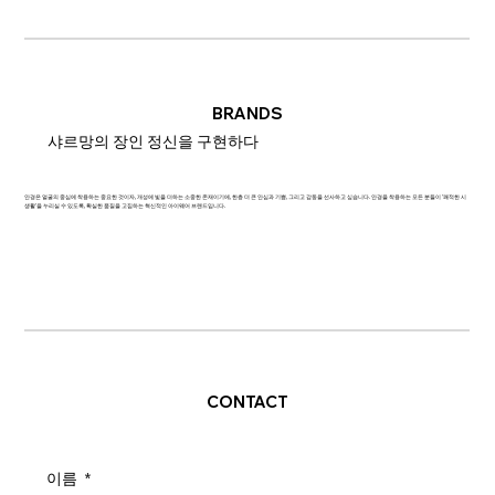
BRANDS
샤르망의 장인 정신을 구현하다
안경은 얼굴의 중심에 착용하는 중요한 것이자, 개성에 빛을 더하는 소중한 존재이기에, 한층 더 큰 안심과 기쁨, 그리고 감동을 선사하고 싶습니다. 안경을 착용하는 모든 분들이 '쾌적한 시
생활'을 누리실 수 있도록, 확실한 품질을 고집하는 혁신적인 아이웨어 브랜드입니다.
CONTACT
이름
*