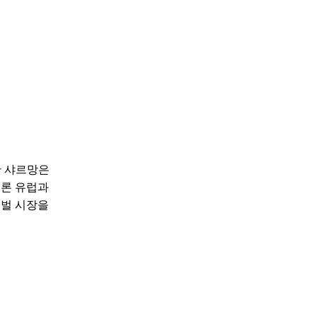
한 샤르망은
물론 유럽과
로벌 시장을