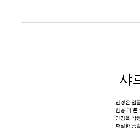
샤
안경은 얼굴
한층 더 큰
안경을 착용
확실한 품