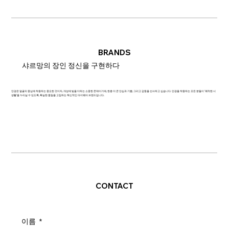
BRANDS
샤르망의 장인 정신을 구현하다
안경은 얼굴의 중심에 착용하는 중요한 것이자, 개성에 빛을 더하는 소중한 존재이기에, 한층 더 큰 안심과 기쁨, 그리고 감동을 선사하고 싶습니다. 안경을 착용하는 모든 분들이 '쾌적한 시
생활'을 누리실 수 있도록, 확실한 품질을 고집하는 혁신적인 아이웨어 브랜드입니다.
CONTACT
이름
*