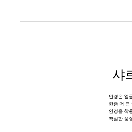
샤
안경은 얼굴
한층 더 큰
안경을 착용
확실한 품