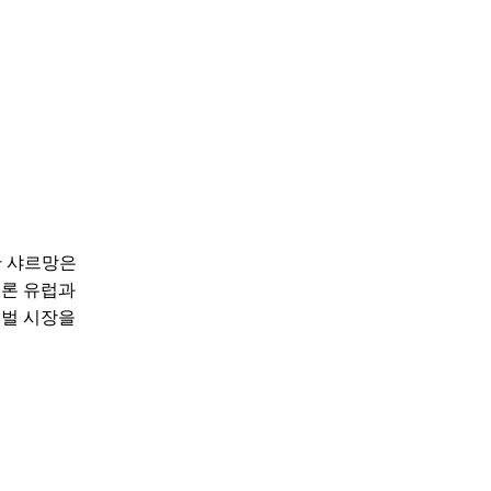
한 샤르망은
물론 유럽과
로벌 시장을