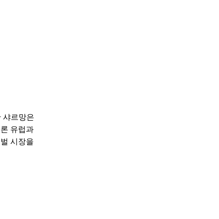
한 샤르망은
물론 유럽과
로벌 시장을