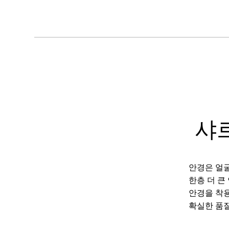
샤
안경은 얼굴
한층 더 큰
안경을 착용
확실한 품