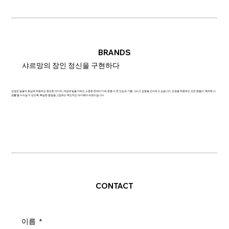
BRANDS
샤르망의 장인 정신을 구현하다
안경은 얼굴의 중심에 착용하는 중요한 것이자, 개성에 빛을 더하는 소중한 존재이기에, 한층 더 큰 안심과 기쁨, 그리고 감동을 선사하고 싶습니다. 안경을 착용하는 모든 분들이 '쾌적한 시
생활'을 누리실 수 있도록, 확실한 품질을 고집하는 혁신적인 아이웨어 브랜드입니다.
CONTACT
이름
*