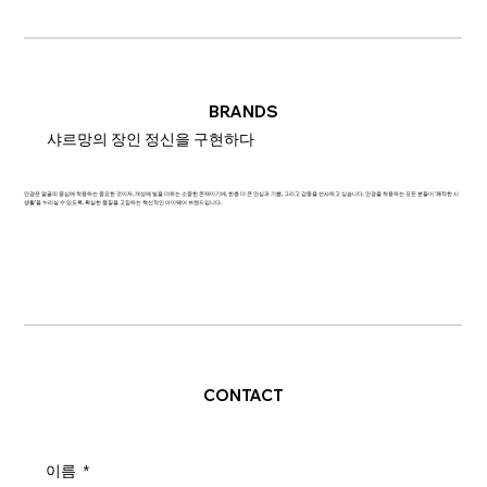
BRANDS
샤르망의 장인 정신을 구현하다
안경은 얼굴의 중심에 착용하는 중요한 것이자, 개성에 빛을 더하는 소중한 존재이기에, 한층 더 큰 안심과 기쁨, 그리고 감동을 선사하고 싶습니다. 안경을 착용하는 모든 분들이 '쾌적한 시
생활'을 누리실 수 있도록, 확실한 품질을 고집하는 혁신적인 아이웨어 브랜드입니다.
CONTACT
이름
*